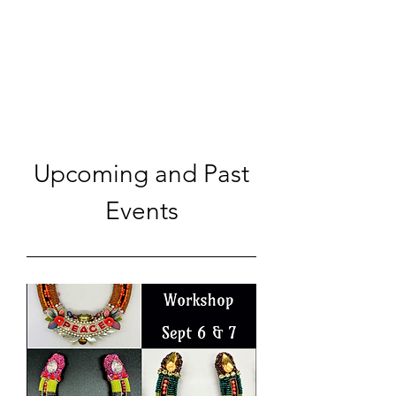
BETSY YOUNGQUIST
R. SCOTT LONG
Upcoming and Past
Events