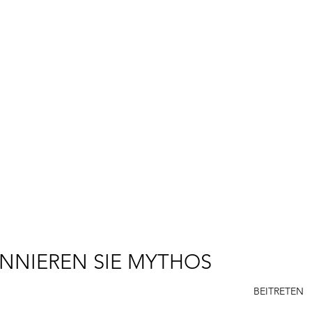
R. SCOTT LONG
R
P
E
NNIEREN SIE MYTHOS
BEITRETEN