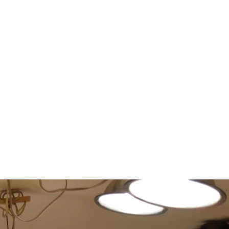
BETSY
YOUNGQUIST
R. SCOTT LONG
VERANSTALTUNGEN
UNTERSTÜTZUNG
KONTAK