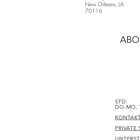
New Orleans, LA
70116
ABO
STD:
DO-MO, 
KONTAK
PRIVATE
UNTERS