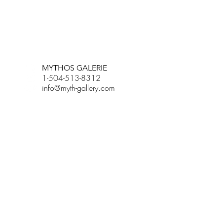
BETSY YOUNGQUIST
R. SCOTT LONG
MYTHOS GALERIE
1-504-513-8312
info@myth-gallery.com
831 Royal Street
New Orleans, LA
70116
R. SCOTT LONG
Phone:
(815) 601-3270
Email:
scott.long3@gmail.com