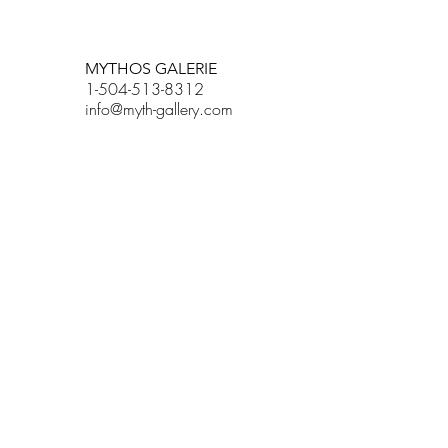
MYTHOS GALERIE
1-504-513-8312
info@myth-gallery.com
831 Royal Street
New Orleans, LA
70116
R. SCOTT LONG
Phone:
(815) 601-3270
Email:
scott.long3@gmail.com
STD:
DO-MO,
11P-7P