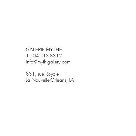
BETSY YOUNGQUIST
R. SCOTT LONG
GALERIE MYTHE
1-504-513-8312
info@myth-gallery.com
831, rue Royale
La Nouvelle-Orléans, LA
70116
R. SCOTT LONG
Phone:
(815) 601-3270
Email:
scott.long3@gmail.com