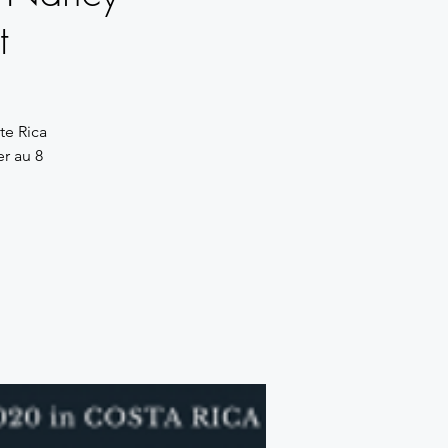
t
te Rica
er au 8