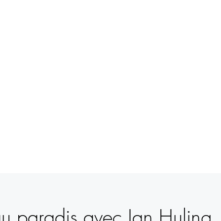
BETSY
YOUNGQUIST
R. SCOTT LONG
À L'INTÉRIEUR DU MYTHE
ÉVÉNEMENTS
SUPPORT
CONTAC
 au paradis avec Jan Huling