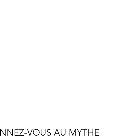
BETSY YOUNGQUIST
R. SCOTT LONG
R
P
E
NNEZ-VOUS AU MYTHE