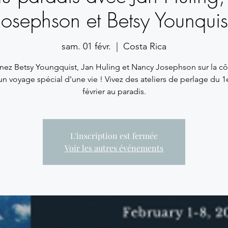
Josephson et Betsy Younquis
sam. 01 févr.
  |  
Costa Rica
nez Betsy Youngquist, Jan Huling et Nancy Josephson sur la cô
n voyage spécial d'une vie ! Vivez des ateliers de perlage du 1
février au paradis.
L'inscription est fermée
Voir les autres événements