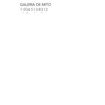
GALERÍA DE MITO
1-504-513-8312
info@myth-gallery.com
831 Royal Street
Nueva Orleans, LA
70116
R. SCOTT LONG
Phone:
(815) 601-3270
Email:
scott.long3@gmail.com
HORAS:
JUEVES-
LUN, 11P-7P
CONTACTO
CITAS DE