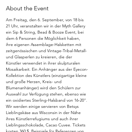
About the Event
Am Freitag, den 6. September, von 18 bis 
21 Uhr, veranstalten wir in der Myth Gallery 
ein Sip & String, Bead & Booze Event, bei 
dem 6 Personen die Möglichkeit haben, 
ihre eigenen Assemblage-Halsketten mit 
zeitgenössischen und Vintage-Tribal-Metall- 
und Glasperlen zu kreieren, die der 
Künstler verwendet in ihrer skulpturalen 
Mosaikarbeit. Ein Anhänger aus der Eyecon-
Kollektion des Künstlers (einzigartige kleine 
und große Herzen, Kreis- und 
Blumenanhänger) wird den Schülern zur 
Auswahl zur Verfügung stehen, ebenso wie 
ein oxidiertes Sterling-Halsband von 16-20". 
Wir werden einige servieren von Betsys 
Lieblingskäse aus Wisconsin in der Nähe 
ihres Künstlerrefugiums und auch ihrer 
Lieblingsschokolade, Cacao Cuvee. Tickets 
kosten 360 $. Beispiele für Referenzen von 